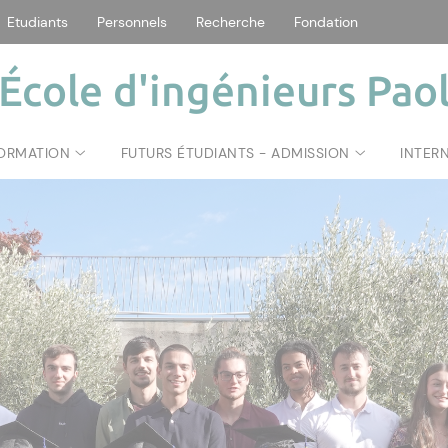
Etudiants
Personnels
Recherche
Fondation
École d'ingénieurs Paol
FORMATION
FUTURS ÉTUDIANTS - ADMISSION
INTER
génieurs Paoli 
e PAGLIA ORBA
e MYRTE
OALI TECH 202