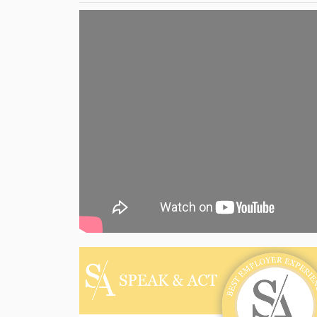
Speak & Act et 1ère des écoles
d’ingénieurs préférées des
tuteurs et recruteurs
Plus d'actualités ›