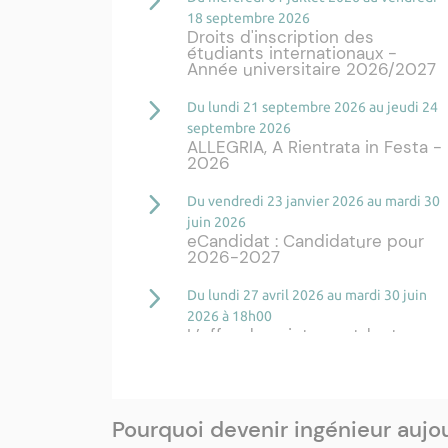
18 septembre 2026
Droits d'inscription des
étudiants internationaux -
Année universitaire 2026/2027
Du lundi 21 septembre 2026 au jeudi 24
septembre 2026
ALLEGRIA, A Rientrata in Festa -
2026
Du vendredi 23 janvier 2026 au mardi 30
juin 2026
eCandidat : Candidature pour
2026-2027
Du lundi 27 avril 2026 au mardi 30 juin
2026 à 18h00
L’offre de sujets postdoctoraux
pour l’année 2027 est
disponible.
Mardi 12 mai 2026
Paoli Tech, labellisée Best
Pourquoi devenir ingénieur aujou
Employer Experience 2026 par