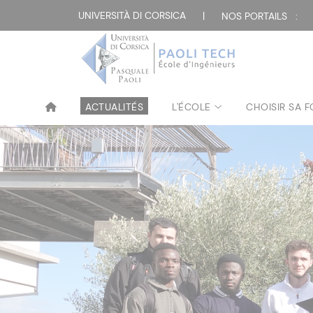
UNIVERSITÀ DI CORSICA
|
NOS PORTAILS :
ACTUALITÉS
L'ÉCOLE
CHOISIR SA 
École d'In
Plateform
Plateform
Rentrée P