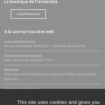
La boutique de l'Università
A BUTTEGUCCIA
A la une sur nos sites web
www.universita.corsica
Année universitaire 2026/2027 - Calendrier des rentrées
Etudiants & futurs étudiants
Dates de rentrée 2026/2027 | IUT
Recherche
Topology and Fractionalisation in Quantum Matter and Synthetic
Platforms
Fundazione di l'Università
Résidence Ange Tomasi "Lagune and Zeste" avec la photographe
Diane Moulenc
This site uses cookies and gives you