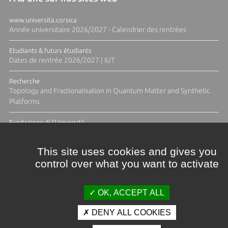
www.universita.corsica
Année universitaire 2026/2027 - Calendrier des rentrées
Etudiants & futurs étudiants
Dates de rentrée 2026/2027 | IUT
Recherche
Topology and Fractionalisation in Quantum Matter and Synthetic
Platforms
Fundazione di l'Università
Résidence Ange Tomasi "Lagune and Zeste" avec la photographe
Diane Moulenc
This site uses cookies and gives you
control over what you want to activate
TOUTES LES ACTUS
OK, ACCEPT ALL
DENY ALL COOKIES
Crédits et mentions légales