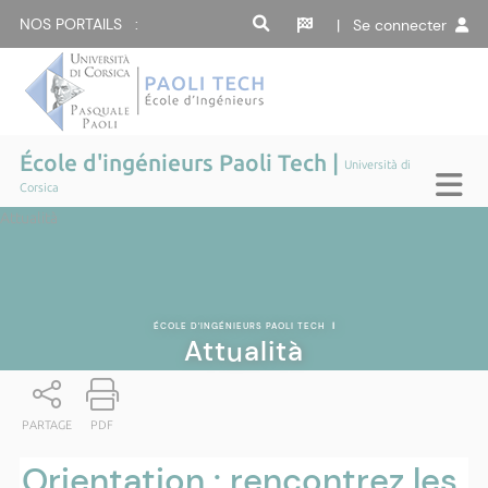
NOS PORTAILS :
| Se connecter
École d'ingénieurs Paoli Tech |
Università di
Corsica
Attualità
ÉCOLE D'INGÉNIEURS PAOLI TECH
|
Attualità
PARTAGE
PDF
Orientation : rencontrez les