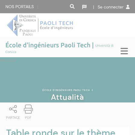
NOS PORTAILS :
| Se connecter
École d'ingénieurs Paoli Tech |
Università di
Corsica
Attualità
ÉCOLE D'INGÉNIEURS PAOLI TECH
|
Attualità
PARTAGE
PDF
Table ronde sur le thème