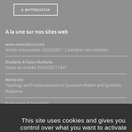
A BUTTEGUCCIA
A la une sur nos sites web
www.universita.corsica
Année universitaire 2026/2027 - Calendrier des rentrées
Etudiants & futurs étudiants
Dates de rentrée 2026/2027 | IUT
Recherche
Topology and Fractionalisation in Quantum Matter and Synthetic
Platforms
Fundazione di l'Università
Résidence Ange Tomasi "Lagune and Zeste" avec la photographe
Diane Moulenc
This site uses cookies and gives you
control over what you want to activate