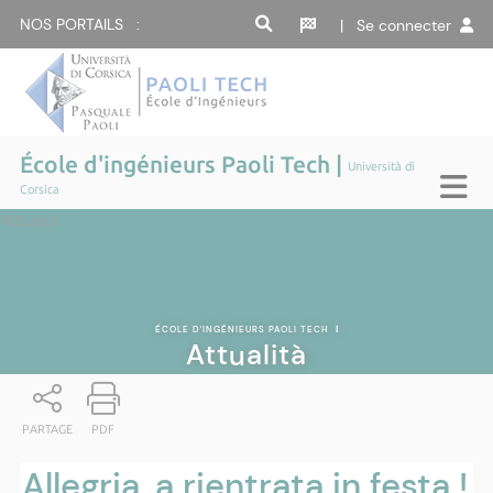
NOS PORTAILS :
| Se connecter
École d'ingénieurs Paoli Tech |
Università di
Corsica
Attualità
ÉCOLE D'INGÉNIEURS PAOLI TECH
|
Attualità
PARTAGE
PDF
Allegria, a rientrata in festa !