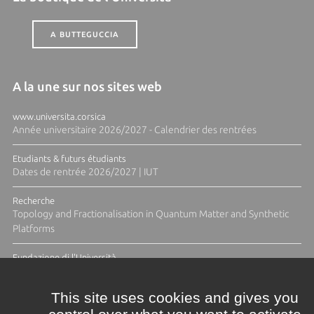
A BUTTEGUCCIA
A la une sur nos sites web
www.universita.corsica
Année universitaire 2026/2027 - Calendrier des rentrées
Etudiants & futurs étudiants
Dates de rentrée 2026/2027 | IUT
Recherche
Topology and Fractionalisation in Quantum Matter and Synthetic
Platforms
Fundazione di l'Università
Résidence Ange Tomasi "Lagune and Zeste" avec la photographe
Diane Moulenc
This site uses cookies and gives you