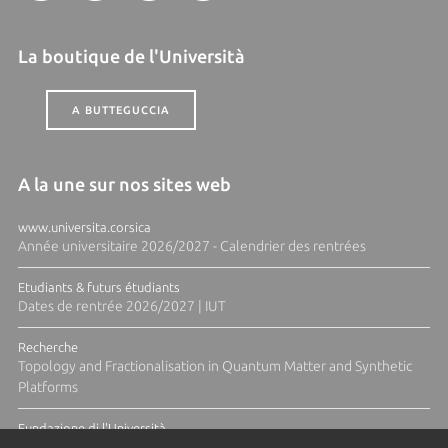
La boutique de l'Università
A BUTTEGUCCIA
A la une sur nos sites web
www.universita.corsica
Année universitaire 2026/2027 - Calendrier des rentrées
Etudiants & futurs étudiants
Dates de rentrée 2026/2027 | IUT
Recherche
Topology and Fractionalisation in Quantum Matter and Synthetic
Platforms
Fundazione di l'Università
Résidence Ange Tomasi "Lagune and Zeste" avec la photographe