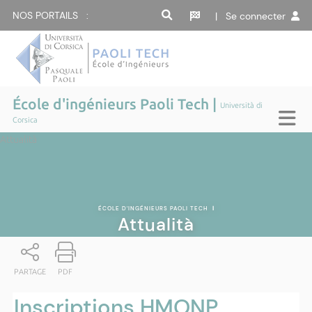
NOS PORTAILS :
| Se connecter
École d'ingénieurs Paoli Tech |
Università di
Corsica
Attualità
ÉCOLE D'INGÉNIEURS PAOLI TECH
|
Attualità
PARTAGE
PDF
Inscriptions HMONP