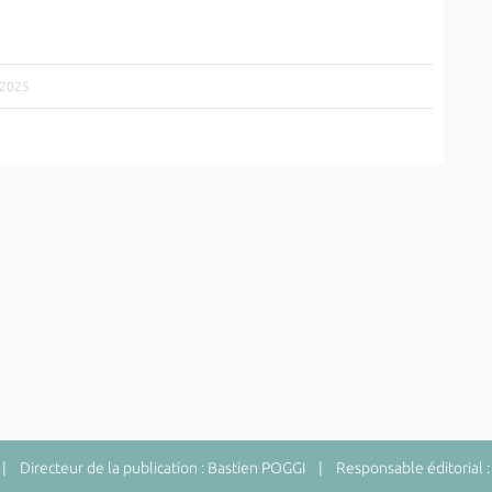
/2025
 Directeur de la publication : Bastien POGGI | Responsable éditorial :