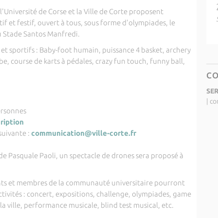
 l'Université de Corse et la Ville de Corte proposent
f et festif, ouvert à tous, sous forme d'olympiades, le
u Stade Santos Manfredi.
t sportifs : Baby-foot humain, puissance 4 basket, archery
e, course de karts à pédales, crazy fun touch, funny ball,
C
SE
|
co
ersonnes
cription
suivante :
communication@ville-corte.fr
 de Pasquale Paoli, un spectacle de drones sera proposé à
ants et membres de la communauté universitaire pourront
ctivités : concert, expositions, challenge, olympiades, game
a ville, performance musicale, blind test musical, etc.