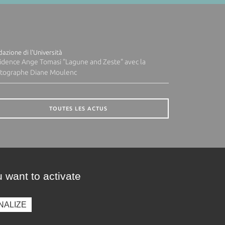
azione di l'Università
idence Ange Tomasi "Lagune and Zeste" avec la
tographe Diane Moulenc
TOUTES LES ACTUS
 want to activate
NALIZE
presse
Photothèque
Recrutement
Marchés publics