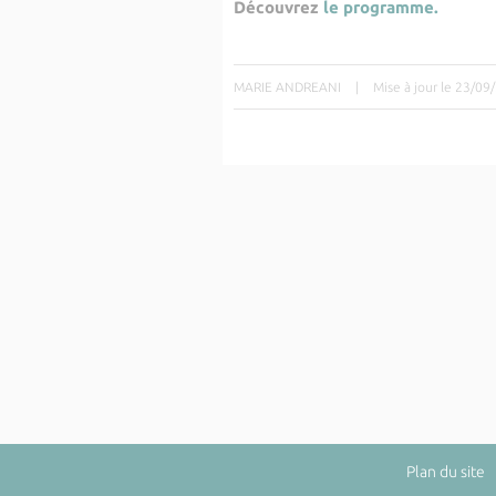
Découvrez
le programme.
MARIE ANDREANI
|
Mise à jour le 23/09
Plan du site
|