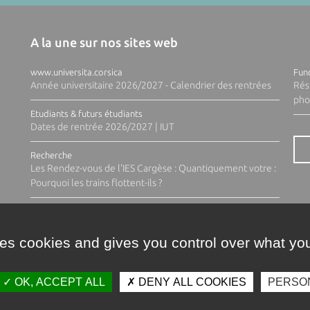
A la une sur nos sites web
www.universita.corsica
Fund
Année universitaire 2026/2027 - Calendrier des rentrées
Rés
pho
Etudiants & futurs étudiants
Dates de rentrée 2026/2027 | IUT
Recherche
Les Rendez-vous de l'IES Cargèse : Quantiquement votre :
Pourquoi les trains flottent-ils ?
ses cookies and gives you control over what you
OK, ACCEPT ALL
DENY ALL COOKIES
PERSO
Contacts
Plan d'accès
Espace 