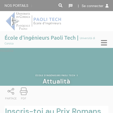
NOS PORTAILS :
| Se connecter
École d'ingénieurs Paoli Tech |
Università di
Corsica
Attualità
ÉCOLE D'INGÉNIEURS PAOLI TECH
|
Attualità
PARTAGE
PDF
Inscris-toi au Prix Romans