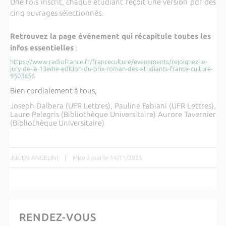
Une fois inscrit, chaque étudiant reçoit une version pdf des
cinq ouvrages sélectionnés.
Retrouvez la page événement qui récapitule toutes les
infos essentielles
:
https://www.radiofrance.fr/franceculture/evenements/rejoignez-le-
jury-de-la-13eme-edition-du-prix-roman-des-etudiants-france-culture-
9503656
Bien cordialement à tous,
Joseph Dalbera (UFR Lettres), Pauline Fabiani (UFR Lettres),
Laure Pelegris (Bibliothèque Universitaire) Aurore Tavernier
(Bibliothèque Universitaire)
JULIEN ANGELINI
|
Mise à jour le 14/11/2025
RENDEZ-VOUS