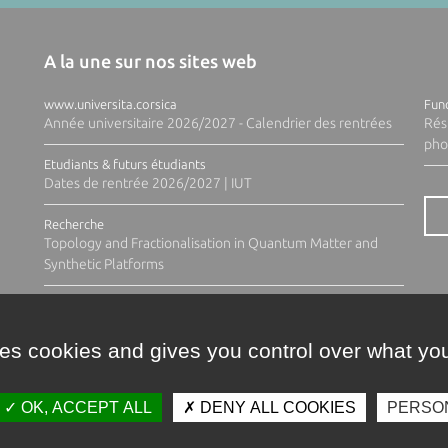
A la une sur nos sites web
www.universita.corsica
Fund
Année universitaire 2026/2027 - Calendrier des rentrées
Rés
pho
Etudiants & futurs étudiants
Dates de rentrée 2026/2027 | IUT
Recherche
Topology and Fractionalisation in Quantum Matter and
Synthetic Platforms
ses cookies and gives you control over what you
OK, ACCEPT ALL
DENY ALL COOKIES
PERSO
Contacts
Plan d'accès
Espace 