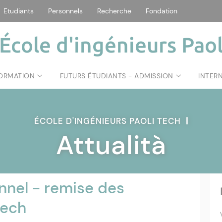
Etudiants
Personnels
Recherche
Fondation
École d'ingénieurs Paol
FORMATION
FUTURS ÉTUDIANTS - ADMISSION
INTER
ÉCOLE D'INGÉNIEURS PAOLI TECH
|
Attualità
nnel - remise des
tech