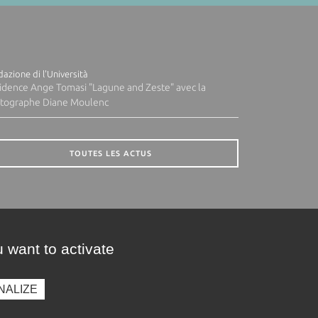
azione di l'Università
idence Ange Tomasi "Lagune and Zeste" avec la
tographe Diane Moulenc
TOUTES LES ACTUS
 want to activate
NALIZE
presse
Photothèque
Recrutement
Marchés publics