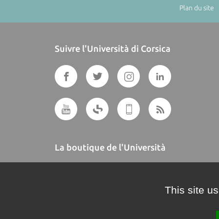
Plan du site
|
Suivre l'Università di Corsica
La boutique de l'Università
A BUTTEGUCCIA
This site u