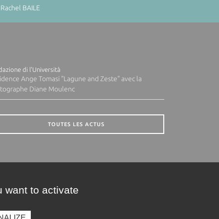
 Rachel BAILE
azione di l'Università
idence Ange Tomasi "Lagune and Zeste" avec la
tographe Diane Moulenc
TOUTES LES ACTUS
 want to activate
NALIZE