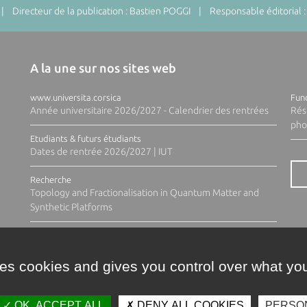
 Directeur de la publication : Bastien POGGI | Responsable éditorial :
A la une sur nos sites web
www.universita.corsica
Fund
Année universitaire 2026/2027 - Calendrier des rentrées
Rés
pho
Etudiants & futurs étudiants
Dates de rentrée 2026/2027 | IUT
Recherche
Topology and Fractionalisation in Quantum Matter and
Synthetic Platforms
ses cookies and gives you control over what you
OK, ACCEPT ALL
DENY ALL COOKIES
PERSO