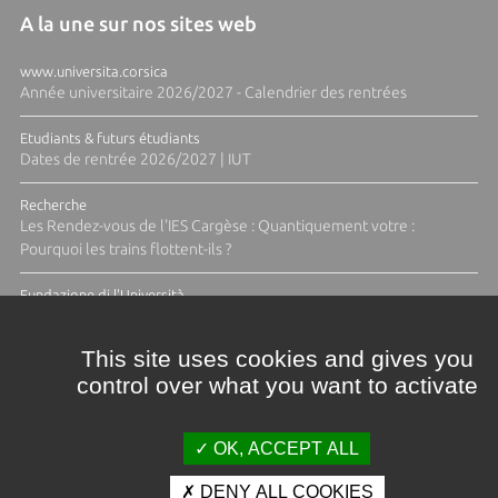
A la une sur nos sites web
www.universita.corsica
Année universitaire 2026/2027 - Calendrier des rentrées
Etudiants & futurs étudiants
Dates de rentrée 2026/2027 | IUT
Recherche
Les Rendez-vous de l'IES Cargèse : Quantiquement votre :
Pourquoi les trains flottent-ils ?
Fundazione di l'Università
Résidence Ange Tomasi "Lagune and Zeste" avec la photographe
Diane Moulenc
This site uses cookies and gives you
control over what you want to activate
TOUTES LES ACTUS
OK, ACCEPT ALL
DENY ALL COOKIES