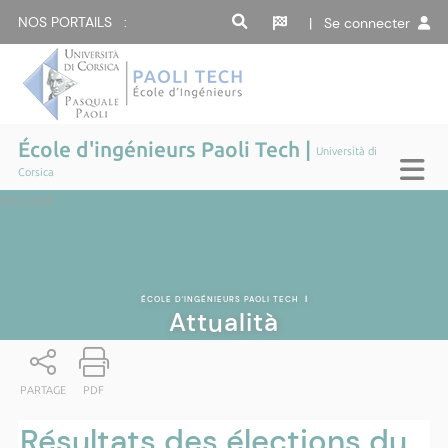
NOS PORTAILS :
| Se connecter
École d'ingénieurs Paoli Tech |
Università di
Corsica
Attualità
ÉCOLE D'INGÉNIEURS PAOLI TECH
|
Attualità
PARTAGE
PDF
Résultats des élections du