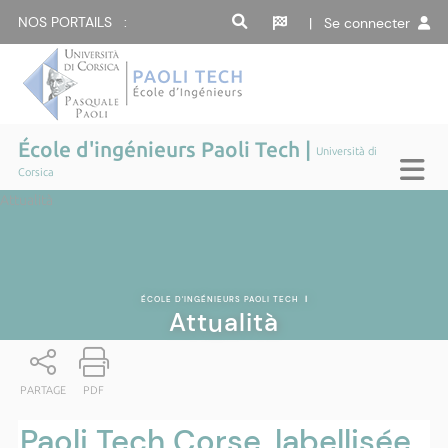
NOS PORTAILS :
| Se connecter
École d'ingénieurs Paoli Tech |
Università di
Corsica
Attualità
ÉCOLE D'INGÉNIEURS PAOLI TECH
|
Attualità
PARTAGE
PDF
Paoli Tech Corse, labellisée