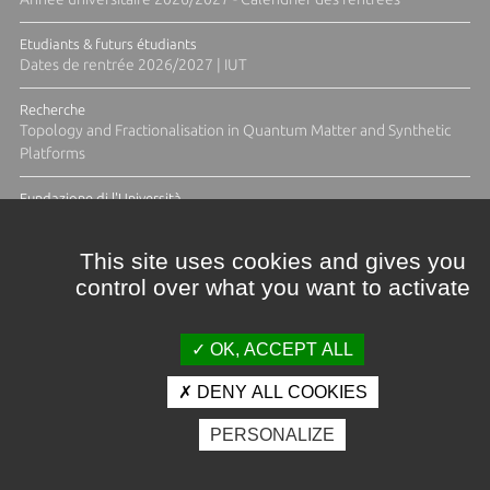
Etudiants & futurs étudiants
Dates de rentrée 2026/2027 | IUT
Recherche
Topology and Fractionalisation in Quantum Matter and Synthetic
Platforms
Fundazione di l'Università
Résidence Ange Tomasi "Lagune and Zeste" avec la photographe
Diane Moulenc
This site uses cookies and gives you
control over what you want to activate
TOUTES LES ACTUS
OK, ACCEPT ALL
DENY ALL COOKIES
Crédits et mentions légales
PERSONALIZE
Contacts
Plan d'accès
Espace presse
Photothèque
Recrutement
Marchés publics