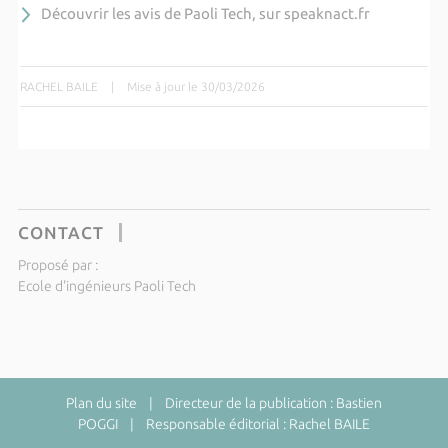
Découvrir les avis de Paoli Tech, sur speaknact.fr
RACHEL BAILE
|
Mise à jour le 30/03/2026
CONTACT
Proposé par :
Ecole d'ingénieurs Paoli Tech
Plan du site
| Directeur de la publication : Bastien
POGGI | Responsable éditorial : Rachel BAILE