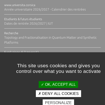
www.universita.corsica
Année universitaire 2026/2027 - Calendrier des rentrées
Etudiants & futurs étudiants
Dates de rentrée 2026/2027 | IUT
Recherche
Topology and Fractionalisation in Quantum Matter and Synthetic
Platforms
Fundazione di l'Università
Résidence Ange Tomasi "Lagune and Zeste" avec la photographe
Diane Moulenc
This site uses cookies and gives you
control over what you want to activate
TOUTES LES ACTUS
OK, ACCEPT ALL
DENY ALL COOKIES
Crédits et mentions légales
PERSONALIZE
Contacts
Plan d'accès
Espace presse
Photothèque