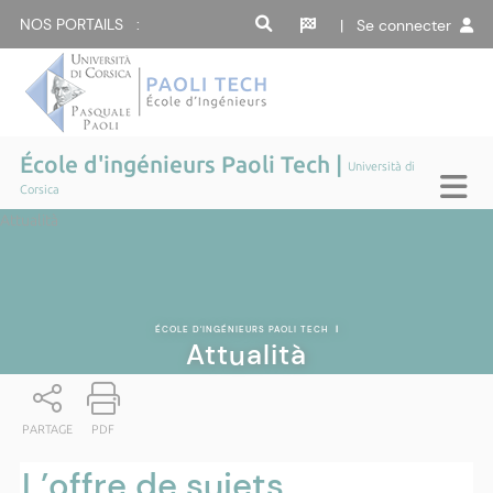
NOS PORTAILS :
| Se connecter
École d'ingénieurs Paoli Tech |
Università di
Corsica
Attualità
ÉCOLE D'INGÉNIEURS PAOLI TECH
|
Attualità
PARTAGE
PDF
L’offre de sujets