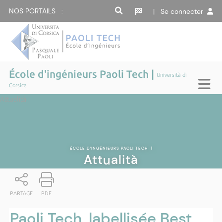
NOS PORTAILS :
| Se connecter
École d'ingénieurs Paoli Tech |
Università di
Corsica
Attualità
ÉCOLE D'INGÉNIEURS PAOLI TECH
|
Attualità
PARTAGE
PDF
Paoli Tech, labellisée Best