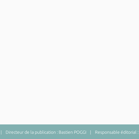
 Directeur de la publication : Bastien POGGI | Responsable éditorial :