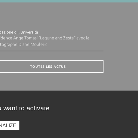
azione di l'Università
idence Ange Tomasi "Lagune and Zeste" avec la
tographe Diane Moulenc
TOUTES LES ACTUS
 want to activate
NALIZE
presse
Photothèque
Recrutement
Marchés publics