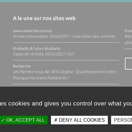
A la une sur nos sites web
www.universita.corsica
Fund
Année universitaire 2026/2027 - Calendrier des rentrées
Rés
pho
Etudiants & futurs étudiants
Dates de rentrée 2026/2027 | IUT
Recherche
Les Rendez-vous de l'IES Cargèse : Quantiquement votre :
Pourquoi les trains flottent-ils ?
ses cookies and gives you control over what you
OK, ACCEPT ALL
DENY ALL COOKIES
PERSO
Contacts
Plan d'accès
Espace 