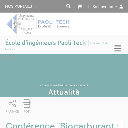
NOS PORTAILS :
| Se connecter
École d'ingénieurs Paoli Tech |
Università di
Corsica
Attualità
ÉCOLE D'INGÉNIEURS PAOLI TECH
|
Attualità
PARTAGE
PDF
Conférence "Biocarburant :