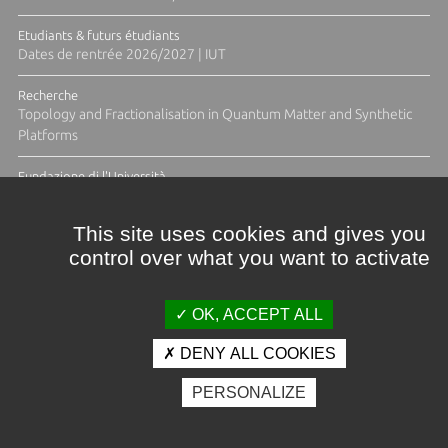
Etudiants & futurs étudiants
Dates de rentrée 2026/2027 | IUT
Recherche
Topology and Fractionalisation in Quantum Matter and Synthetic
Platforms
Fundazione di l'Università
Résidence Ange Tomasi "Lagune and Zeste" avec la photographe
Diane Moulenc
This site uses cookies and gives you
control over what you want to activate
TOUTES LES ACTUS
OK, ACCEPT ALL
DENY ALL COOKIES
Crédits et mentions légales
PERSONALIZE
Contacts
Plan d'accès
Espace presse
Photothèque
Recrutement
Marchés publics