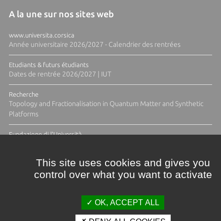
A la une sur nos sites web
www.universita.corsica
Année universitaire 2026/2027 - Calendrier des rentrées
Etudiants & futurs étudiants
Dates de rentrée 2026/2027 | IUT
Recherche
Topology and Fractionalisation in Quantum Matter and Synthetic
Platforms
Fundazione di l'Università
Résidence Ange Tomasi "Lagune and Zeste" avec la photographe
Diane Moulenc
This site uses cookies and gives you
control over what you want to activate
TOUTES LES ACTUS
OK, ACCEPT ALL