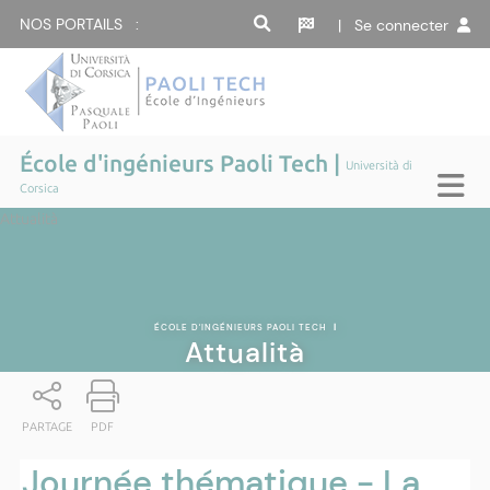
NOS PORTAILS :
| Se connecter
École d'ingénieurs Paoli Tech |
Università di
Corsica
Attualità
ÉCOLE D'INGÉNIEURS PAOLI TECH
|
Attualità
PARTAGE
PDF
Journée thématique - La