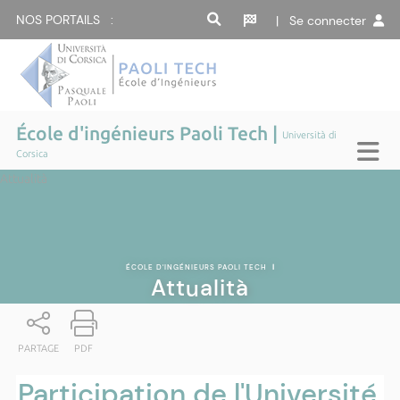
NOS PORTAILS :
| Se connecter
École d'ingénieurs Paoli Tech |
Università di
Corsica
Attualità
ÉCOLE D'INGÉNIEURS PAOLI TECH
|
Attualità
PARTAGE
PDF
Participation de l'Université