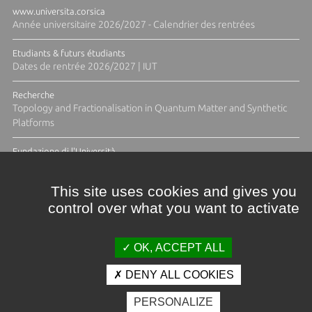
www.universita.corsica
Année universitaire 2026/2027 - Calendrier des rentrées
Etudiants & futurs étudiants
Dates de rentrée 2026/2027 | IUT
Recherche
Topology and Fractionalisation in Quantum Matter and Synthetic
Platforms
Fundazione di l'Università
Résidence Ange Tomasi "Lagune and Zeste" avec la photographe
Diane Moulenc
This site uses cookies and gives you
control over what you want to activate
TOUTES LES ACTUS
OK, ACCEPT ALL
DENY ALL COOKIES
Crédits et mentions légales
PERSONALIZE
Contacts
Plan d'accès
Espace presse
Photothèque