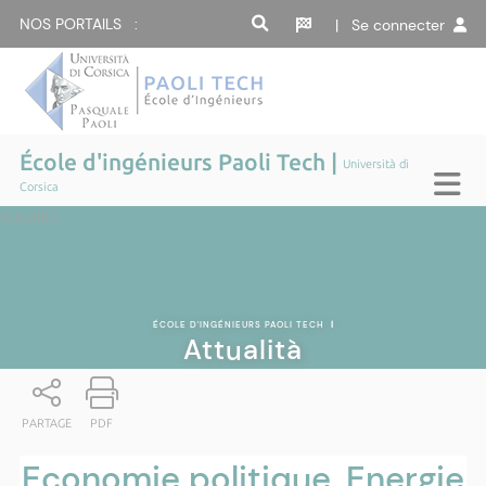
NOS PORTAILS :
| Se connecter
École d'ingénieurs Paoli Tech |
Università di
Corsica
Attualità
ÉCOLE D'INGÉNIEURS PAOLI TECH
|
Attualità
PARTAGE
PDF
Economie politique, Energie