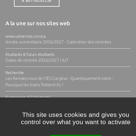
A BUTTEGUCCIA
A la une sur nos sites web
www.universita.corsica
Année universitaire 2026/2027 - Calendrier des rentrées
Etudiants & futurs étudiants
Dates de rentrée 2026/2027 | IUT
Recherche
Les Rendez-vous de l'IES Cargèse : Quantiquement votre :
Pourquoi les trains flottent-ils ?
Fundazione di l'Università
Résidence Ange Tomasi "Lagune and Zeste" avec la photographe
Diane Moulenc
This site uses cookies and gives you
control over what you want to activate
TOUTES LES ACTUS