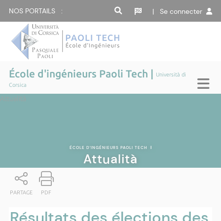
NOS PORTAILS :
| Se connecter
École d'ingénieurs Paoli Tech |
Università di
Corsica
Attualità
ÉCOLE D'INGÉNIEURS PAOLI TECH
|
Attualità
PARTAGE
PDF
Résultats des élections des