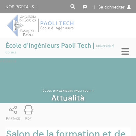
NOS PORTAILS :
| Se connecter
École d'ingénieurs Paoli Tech |
Università di
Corsica
Attualità
ÉCOLE D'INGÉNIEURS PAOLI TECH
|
Attualità
PARTAGE
PDF
Salon de la formation et de