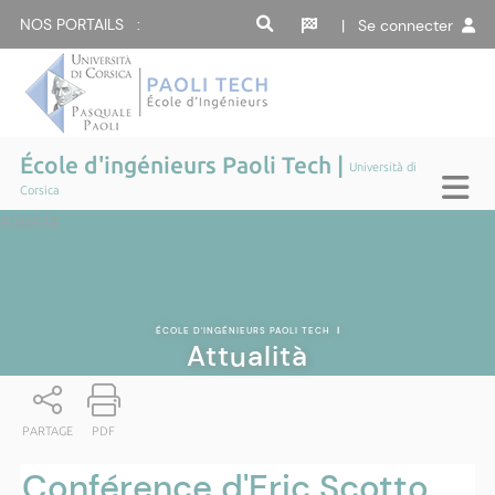
NOS PORTAILS :
| Se connecter
École d'ingénieurs Paoli Tech |
Università di
Corsica
Attualità
ÉCOLE D'INGÉNIEURS PAOLI TECH
|
Attualità
PARTAGE
PDF
Conférence d'Eric Scotto