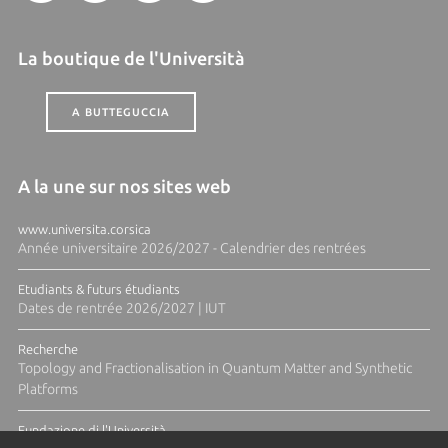
La boutique de l'Università
A BUTTEGUCCIA
A la une sur nos sites web
www.universita.corsica
Année universitaire 2026/2027 - Calendrier des rentrées
Etudiants & futurs étudiants
Dates de rentrée 2026/2027 | IUT
Recherche
Topology and Fractionalisation in Quantum Matter and Synthetic
Platforms
Fundazione di l'Università