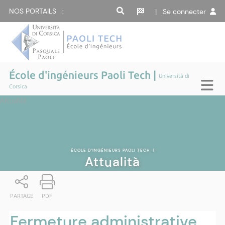
NOS PORTAILS :
| Se connecter
École d'ingénieurs Paoli Tech |
Università di
Corsica
Attualità
ÉCOLE D'INGÉNIEURS PAOLI TECH
|
Attualità
PARTAGE
PDF
Fermeture administrative