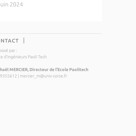
juin 2024
ONTACT
posé par :
le d'ingénieurs Paoli Tech
haël MERCIER, Directeur de l'Ecole Paolitech
9355612
|
mercier_m@univ-corse.fr