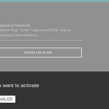
azione di l'Università
idence Ange Tomasi "Lagune and Zeste" avec la
tographe Diane Moulenc
TOUTES LES ACTUS
 want to activate
NALIZE
presse
Photothèque
Recrutement
Marchés publics