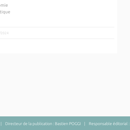
omie
tique
5/2024
 Directeur de la publication : Bastien POGGI | Responsable éditorial :