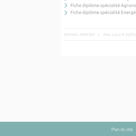
Fiche diplôme spécialité Agron
Fiche diplôme spécialité Energé
MICHAEL MERCIER
|
Mise à jour le 06/0
Plan du site
|