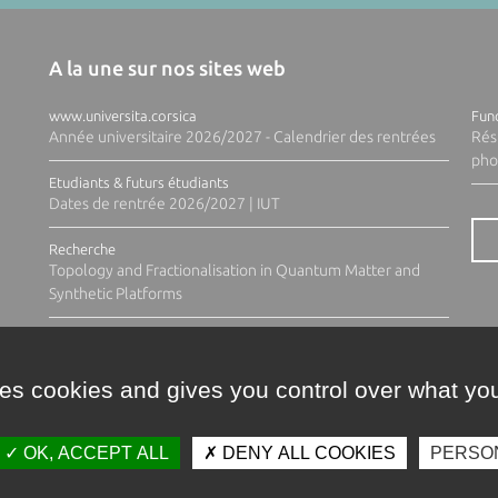
A la une sur nos sites web
www.universita.corsica
Fund
Année universitaire 2026/2027 - Calendrier des rentrées
Rés
pho
Etudiants & futurs étudiants
Dates de rentrée 2026/2027 | IUT
Recherche
Topology and Fractionalisation in Quantum Matter and
Synthetic Platforms
ses cookies and gives you control over what you
OK, ACCEPT ALL
DENY ALL COOKIES
PERSO
Contacts
Plan d'accès
Espace 