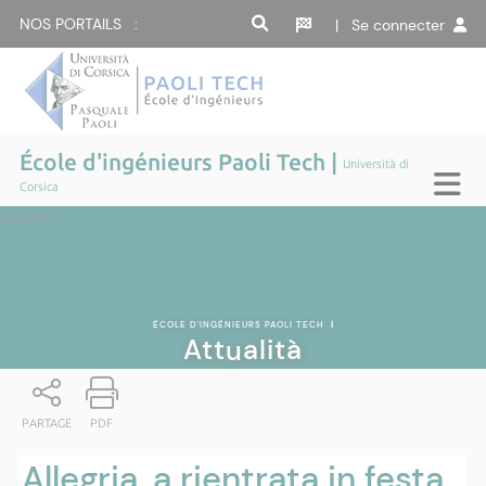
NOS PORTAILS :
| Se connecter
École d'ingénieurs Paoli Tech |
Università di
Corsica
Attualità
ÉCOLE D'INGÉNIEURS PAOLI TECH
|
Attualità
PARTAGE
PDF
Allegria, a rientrata in festa