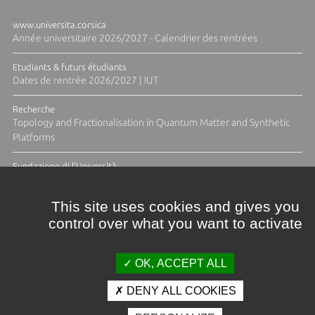
www.universita.corsica
Année universitaire 2026/2027 - Calendrier des rentrées
Etudiants & futurs étudiants
Dates de rentrée 2026/2027 | IUT
Recherche
Topology and Fractionalisation in Quantum Matter and Synthetic
Platforms
Fundazione di l'Università
Résidence Ange Tomasi "Lagune and Zeste" avec la photographe
Diane Moulenc
This site uses cookies and gives you
control over what you want to activate
TOUTES LES ACTUS
OK, ACCEPT ALL
DENY ALL COOKIES
Crédits et mentions légales