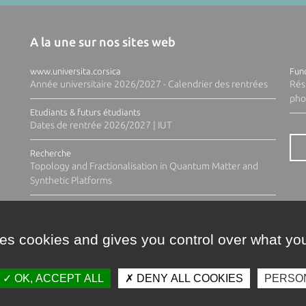
A la une sur nos sites web
www.universita.corsica
Fund
Année universitaire 2026/2027 - Calendrier des rentrées
Rés
pho
Etudiants & futurs étudiants
Dates de rentrée 2026/2027 | IUT
Recherche
Topology and Fractionalisation in Quantum Matter and
Synthetic Platforms
ses cookies and gives you control over what you
OK, ACCEPT ALL
DENY ALL COOKIES
PERSO
Contacts
Plan d'accès
Espace 