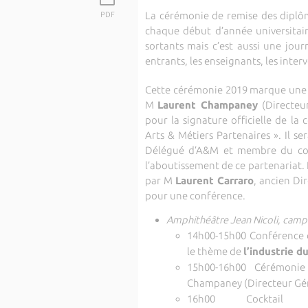
La cérémonie de remise des diplô
PDF
chaque début d’année universitair
sortants mais c’est aussi une jou
entrants, les enseignants, les interv
Cette cérémonie 2019 marque une é
M
Laurent Champaney
(Directeur
pour la signature officielle de la
Arts & Métiers Partenaires ». Il
Délégué d’A&M et membre du cons
l’aboutissement de ce partenariat. 
par M
Laurent Carraro
, ancien Di
pour une conférence.
Amphithéâtre Jean Nicoli, camp
14h00-15h00 Conférence d
le thème de
l’industrie d
15h00-16h00 Cérémonie
Champaney (Directeur Géné
16h00 Cocktail