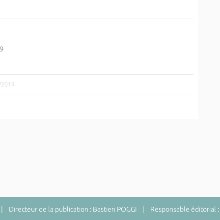
9
9/2019
 Directeur de la publication : Bastien POGGI | Responsable éditorial :