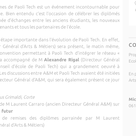
mes de Paoli Tech est un événement incontournable pour
e. Bien entendu c’est l’occasion de célébrer les diplômés
rnée d’échanges entre les anciens étudiants, les nouveaux
enants et tous les partenaires de l’école.
tape importante dans l’évolution de Paoli Tech. En effet,
C
 Général d’Arts & Métiers) sera présent, le matin même,
 convention permettant à Paoli Tech d’intégrer le réseau «
Pro
 sera accompagné de M
Alexandre Rigal
(Directeur Général
Eco
eil d’école de Paoli Tech) qui a grandement oeuvré à
Les discussions entre A&M et Paoli Tech avaient été initiées
En p
recteur Général d’A&M, qui sera également présent ce jour
Art
us Grimaldi, Corte
Mic
e M Laurent Carraro (ancien Directeur Général A&M) sur
061
u futur
 de remises des diplômes parrainée par M Laurent
ral d’Arts & Métiers)