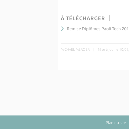
À TÉLÉCHARGER
Remise Diplômes Paoli Tech 201
MICHAEL MERCIER
|
Mise à jour le 10/0
Plan du site
|