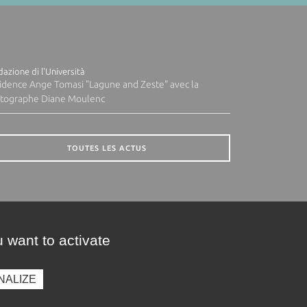
azione di l'Università
idence Ange Tomasi "Lagune and Zeste" avec la
tographe Diane Moulenc
TOUTES LES ACTUS
 want to activate
NALIZE
presse
Photothèque
Recrutement
Marchés publics