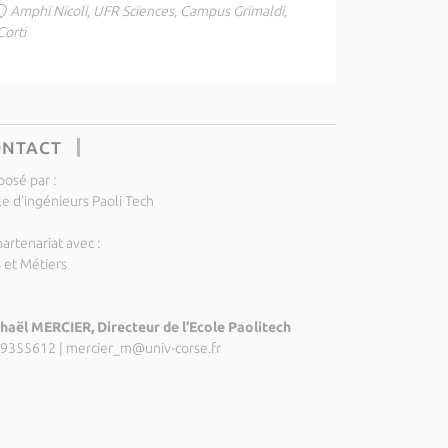
Amphi Nicoli, UFR Sciences, Campus Grimaldi,
Corti
ONTACT
posé par :
le d'ingénieurs Paoli Tech
artenariat avec :
s et Métiers
haël MERCIER, Directeur de l'Ecole Paolitech
9355612
|
mercier_m@univ-corse.fr