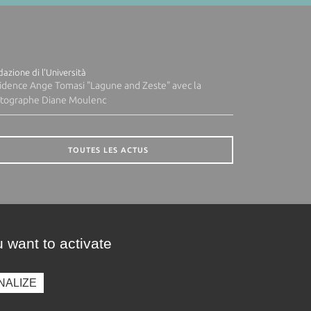
azione di l'Università
idence Ange Tomasi "Lagune and Zeste" avec la
tographe Diane Moulenc
TOUTES LES ACTUS
 want to activate
NALIZE
presse
Photothèque
Recrutement
Marchés publics