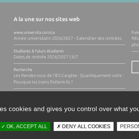
A la une sur nos sites web
www.universita.corsica
Fund
Année universitaire 2026/2027 - Calendrier des rentrées
Rés
pho
Etudiants & futurs étudiants
Dates de rentrée 2026/2027 | IUT
Recherche
Les Rendez-vous de l'IES Cargèse : Quantiquement votre :
Pourquoi les trains flottent-ils ?
ses cookies and gives you control over what you
OK, ACCEPT ALL
DENY ALL COOKIES
PERSO
Contacts
Plan d'accès
Espace 