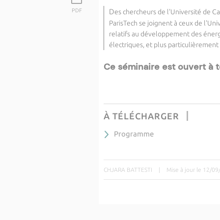
PDF
D
es chercheurs de l'Université de Ca
ParisTech se joignent à ceux de l'Uni
relatifs au développement des énerg
électriques, et plus particulièrement 
Ce séminaire est ouvert à t
À TÉLÉCHARGER
Programme
CHJARA BATTESTI
|
Mise à jour le 12/0