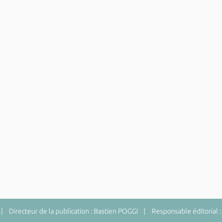
 Directeur de la publication : Bastien POGGI | Responsable éditorial :