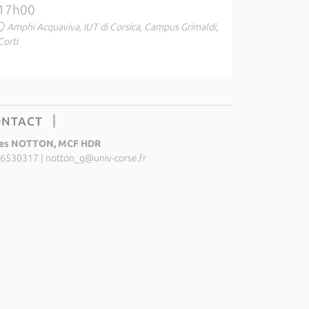
17h00
Amphi Acquaviva, IUT di Corsica, Campus Grimaldi,
Corti
ONTACT
les NOTTON, MCF HDR
6530317
|
notton_g@univ-corse.fr