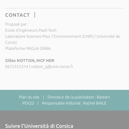
CONTACT
Proposé par :
Ecole d'ingénieurs Paoli Tech
Laboratoire Sciences Pour l'Environnement (CNRS / Université de
Corse)
Plateforme PAGLIA ORBA
Gilles NOTTON, MCF HDR
0672552314
|
notton_g@univ-corse.fr
Plan du site
| Directeur de la publication : Bastien
POGGI | Responsable éditorial : Rachel BAILE
Suivre l'Università di Corsica