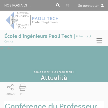
NOS PORTAILS :
| Se connecter
École d'ingénieurs Paoli Tech |
Università di
Corsica
Attualità
ÉCOLE D'INGÉNIEURS PAOLI TECH
|
Attualità
PARTAGE
PDF
Conférence du Professeur