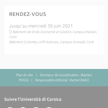
RENDEZ-VOUS
Jusqu'au mercredi 30 juin 2021
Bâtiment de Droit, Economie et Gestion, Campus Mariani,
Corti
Bâtiment Culombu, UFR Sciences, Campus Grimaldi, Corti
Plan du site
| Directeur de la publication : Bastien
POGGI | Responsable éditorial : Rachel BAILE
Suivre l'Università di Corsica