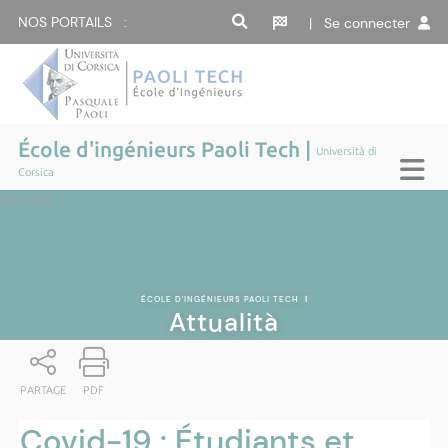
NOS PORTAILS :
| Se connecter
École d'ingénieurs Paoli Tech |
Università di
Corsica
Attualità
ÉCOLE D'INGÉNIEURS PAOLI TECH
|
Attualità
PARTAGE
PDF
Covid-19 : Étudiants et