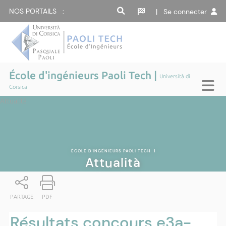
NOS PORTAILS :
| Se connecter
École d'ingénieurs Paoli Tech |
Università di
Corsica
Attualità
ÉCOLE D'INGÉNIEURS PAOLI TECH
|
Attualità
PARTAGE
PDF
Résultats concours e3a-