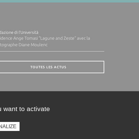
azione di l'Università
idence Ange Tomasi "Lagune and Zeste" avec la
tographe Diane Moulenc
TOUTES LES ACTUS
 want to activate
NALIZE
presse
Photothèque
Recrutement
Marchés publics