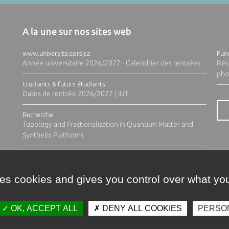
A la une sur nos sites web
www.universita.corsica
Fund
Année universitaire 2026/2027 - Calendrier des rentrées
Rés
pho
Etudiants & futurs étudiants
Dates de rentrée 2026/2027 | IUT
Recherche
Topology and Fractionalisation in Quantum Matter and
Synthetic Platforms
ses cookies and gives you control over what you
OK, ACCEPT ALL
DENY ALL COOKIES
PERSO
Contacts
Plan d'accès
Espace 