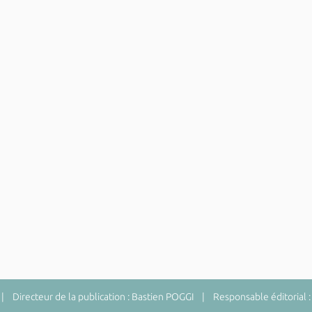
 Directeur de la publication : Bastien POGGI | Responsable éditorial :