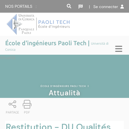
NOS PORTAILS :
| Se connecter
École d'ingénieurs Paoli Tech |
Università di
Corsica
Attualità
ÉCOLE D'INGÉNIEURS PAOLI TECH
|
Attualità
PARTAGE
PDF
Restitution - DU Qualités