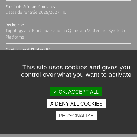
Etudiants & futurs étudiants
Dates de rentrée 2026/2027 | IUT
Recherche
Topology and Fractionalisation in Quantum Matter and Synthetic
Platforms
Fundazione di l'Università
Résidence Ange Tomasi "Lagune and Zeste" avec la photographe
Diane Moulenc
This site uses cookies and gives you
control over what you want to activate
TOUTES LES ACTUS
OK, ACCEPT ALL
DENY ALL COOKIES
Crédits et mentions légales
PERSONALIZE
Contacts
Plan d'accès
Espace presse
Photothèque
Recrutement
Marchés publics