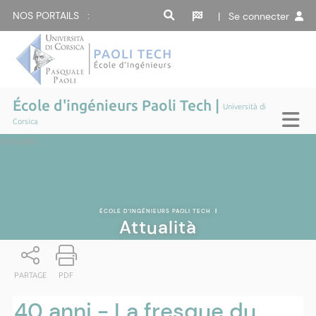
NOS PORTAILS :
| Se connecter
École d'ingénieurs Paoli Tech |
Università di
Corsica
Attualità
ÉCOLE D'INGÉNIEURS PAOLI TECH
|
Attualità
PARTAGE
PDF
40 anni - La fresque du