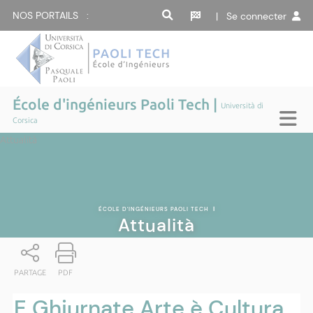
NOS PORTAILS :
| Se connecter
École d'ingénieurs Paoli Tech |
Università di
Corsica
Attualità
ÉCOLE D'INGÉNIEURS PAOLI TECH
|
Attualità
PARTAGE
PDF
E Ghjurnate Arte è Cultura