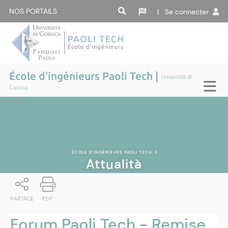
NOS PORTAILS :
| Se connecter
École d'ingénieurs Paoli Tech |
Università di
Corsica
Attualità
ÉCOLE D'INGÉNIEURS PAOLI TECH
|
Attualità
PARTAGE
PDF
Forum Paoli Tech - Remise