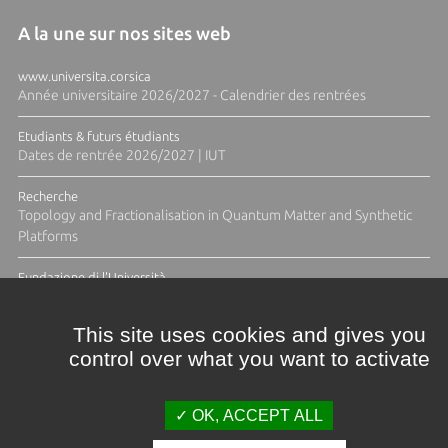
A la une sur nos sites web
www.universita.corsica
Année universitaire 2026/2027 - Calendrier des rentrées
Etudiants & futurs étudiants
Dates de rentrée 2026/2027 | IUT
Recherche
Topology and Fractionalisation in Quantum Matter and Synthetic
Platforms
Fundazione di l'Università
Résidence Ange Tomasi "Lagune and Zeste" avec la photographe
Diane Moulenc
This site uses cookies and gives you
control over what you want to activate
TOUTES LES ACTUS
OK, ACCEPT ALL