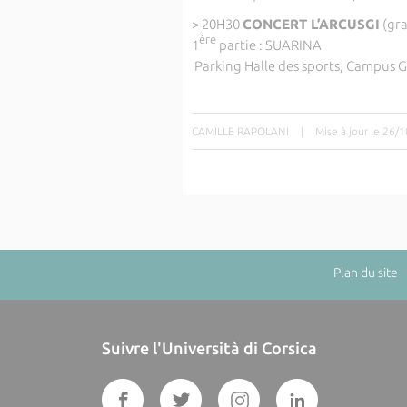
> 20H30
CONCERT L’ARCUSGI
(gra
ère
1
partie : SUARINA
Parking Halle des sports, Campus G
CAMILLE RAPOLANI
|
Mise à jour le 26/
Plan du site
|
Suivre l'Università di Corsica