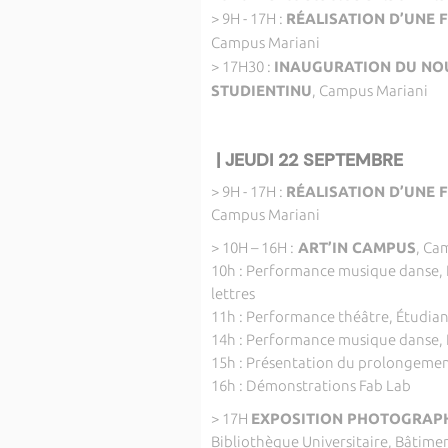
> 9H - 17H :
RÉALISATION D’UNE 
Campus Mariani
> 17H30 :
INAUGURATION DU NOU
STUDIENTINU
, Campus Mariani
| JEUDI 22 SEPTEMBRE
> 9H - 17H :
RÉALISATION D’UNE 
Campus Mariani
> 10H – 16H :
ART’IN CAMPUS
, Ca
10h : Performance musique danse, Ét
lettres
11h : Performance théâtre, Étudiant
14h : Performance musique danse, É
15h : Présentation du prolongement 
16h : Démonstrations Fab Lab
> 17H
EXPOSITION PHOTOGRAPHI
Bibliothèque Universitaire, Bâtime