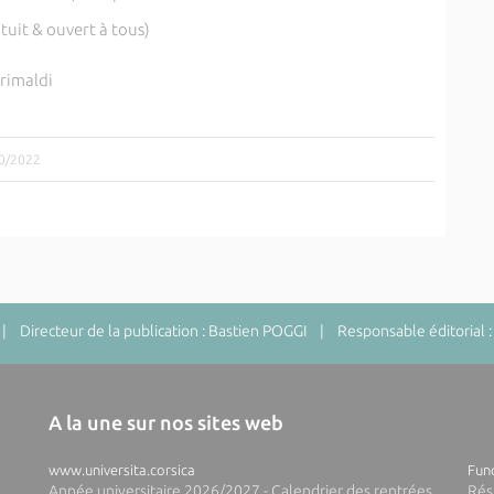
tuit & ouvert à tous)
rimaldi
10/2022
 Directeur de la publication : Bastien POGGI | Responsable éditorial :
A la une sur nos sites web
www.universita.corsica
Fund
Année universitaire 2026/2027 - Calendrier des rentrées
Rés