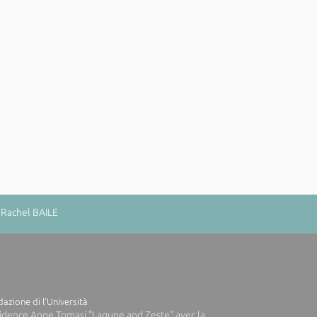
 Rachel BAILE
azione di l'Università
idence Ange Tomasi "Lagune and Zeste" avec la