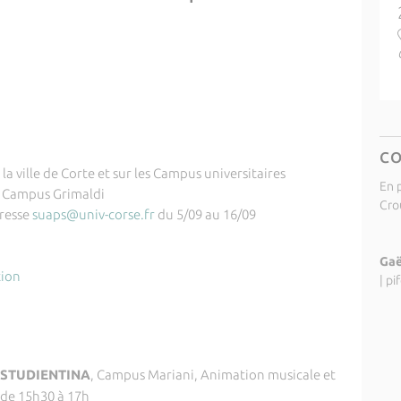
C
la ville de Corte et sur les Campus universitaires
En p
, Campus Grimaldi
Cro
dresse
suaps@univ-corse.fr
du 5/09 au 16/09
Gaë
tion
|
pi
 STUDIENTINA
, Campus Mariani, Animation musicale et
 de 15h30 à 17h