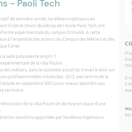
ns - Paoli Tech
ratif de dernière année, les élèves-ingénieurs en
rt-Grids et Smart-Buildings de l'école Paoli Tech ont
plateforme expérimentale du campus Grimaldi. A cette
vaux à l'ensemble des acteurs du Campus des Métiers et des
C
ique Corse.
Pro
s la salle polyvalente amphi 1
Eco
expérimentale de la villa Pizzini
Pré
des métiers, dans le contexte actuel du travail à venir sur
ons professionnelles initiale bac -3/+3, axe central de la
En p
l lancée en septembre 2023 pour mieux répondre aux
Col
e territoire
Aca
rénovation de la villa Pizzini et de mise en place d’une
Mic
e
061
érentes solutions apportées par les élèves ingénieurs