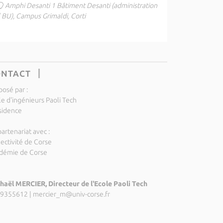
Amphi Desanti 1 Bâtiment Desanti (administration
| BU), Campus Grimaldi, Corti
ONTACT
posé par :
le d'ingénieurs Paoli Tech
sidence
artenariat avec :
lectivité de Corse
démie de Corse
haël MERCIER, Directeur de l'Ecole Paoli Tech
9355612
|
mercier_m@univ-corse.fr