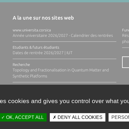
A la une sur nos sites web
www.universita.corsica
Fund
Année universitaire 2026/2027 - Calendrier des rentrées
Rés
pho
Etudiants & futurs étudiants
Dates de rentrée 2026/2027 | IUT
Recherche
Topology and Fractionalisation in Quantum Matter and
Synthetic Platforms
ses cookies and gives you control over what you
OK, ACCEPT ALL
DENY ALL COOKIES
PERSO
Contacts
Plan d'accès
Espace 