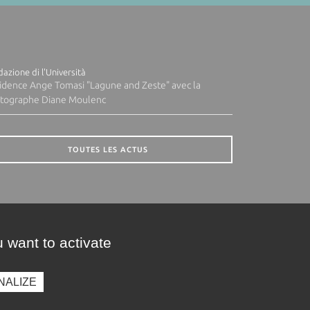
azione di l'Università
idence Ange Tomasi "Lagune and Zeste" avec la
tographe Diane Moulenc
TOUTES LES ACTUS
 want to activate
NALIZE
presse
Photothèque
Recrutement
Marchés publics