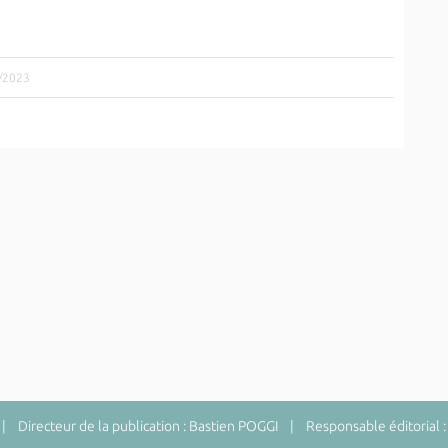
2/2023
 Directeur de la publication : Bastien POGGI | Responsable éditorial :