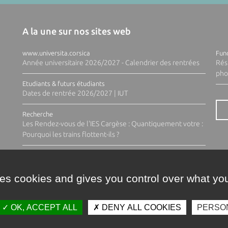
A la une sur nos sites web
www.universita.corsica
Fund
Année universitaire 2026/2027 - Calendrier des rentrées
Rés
pho
Etudiants & futurs étudiants
Dates de rentrée 2026/2027 | IUT
Recherche
Les Rendez-vous de l'IES Cargèse : Quantiquement votre :
Pourquoi les trains flottent-ils ?
ses cookies and gives you control over what you
OK, ACCEPT ALL
DENY ALL COOKIES
PERSO
Contacts
Plan d'accès
Espace 