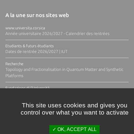
A la une sur nos sites web
www.universita.corsica
Année universitaire 2026/2027 - Calendrier des rentrées
Etudiants & futurs étudiants
Dates de rentrée 2026/2027 | IUT
Recherche
Topology and Fractionalisation in Quantum Matter and Synthetic
Platforms
Fundazione di l'Università
Résidence Ange Tomasi "Lagune and Zeste" avec la photographe
Diane Moulenc
This site uses cookies and gives you
control over what you want to activate
TOUTES LES ACTUS
OK, ACCEPT ALL