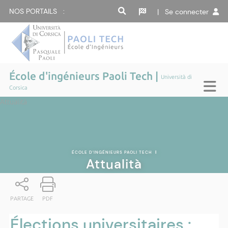
NOS PORTAILS :
| Se connecter
École d'ingénieurs Paoli Tech |
Università di
Corsica
Attualità
ÉCOLE D'INGÉNIEURS PAOLI TECH
|
Attualità
PARTAGE
PDF
Élections universitaires :