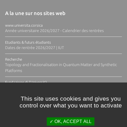
A la une sur nos sites web
www.universita.corsica
Année universitaire 2026/2027 - Calendrier des rentrées
Etudiants & futurs étudiants
Dates de rentrée 2026/2027 | IUT
Recherche
Topology and Fractionalisation in Quantum Matter and Synthetic
Platforms
Fundazione di l'Università
Résidence Ange Tomasi "Lagune and Zeste" avec la photographe
Diane Moulenc
This site uses cookies and gives you
control over what you want to activate
TOUTES LES ACTUS
OK, ACCEPT ALL