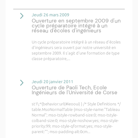
Jeudi 26 mars 2009
Ouverture en septembre 2009 d'un
cycle préparatoire intégré à un
réseau d'écoles d'ingénieurs
Un cycle préparatoire intégré à un réseau d'écoles
d'ingénieurs sera ouvert par notre université en
septembre 2009. Il s'agit d'une formation de type
classe préparatoire,...
Jeudi 20 janvier 2011
Ouverture de Paoli Tech, Ecole
Ingénieurs de l'Université de Corse
st1\:*{behavior:url(#ieooui) } /* Style Definitions */
table.MsoNormalTable {mso-style-name:"Tableau
Normal"; mso-tstyle-rowband-size:0; mso-tstyle-
colband-size:0; mso-style-noshow:yes; mso-style-
priority:99; mso-style-qformat:yes; mso-style-
parent:""; mso-padding-alt:0cm...